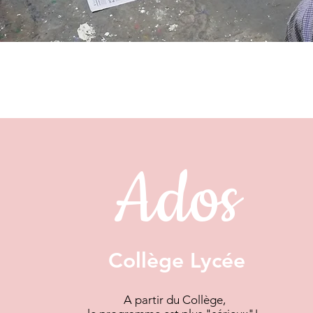
Ados
Collège Lycée
A partir du Collège,